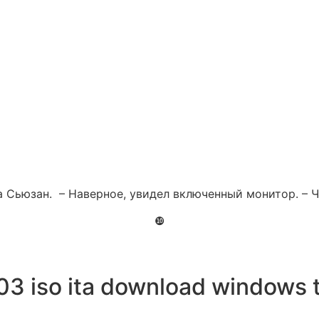
а Сьюзан. – Наверное, увидел включенный монитор. – 
❿
03 iso ita download windows