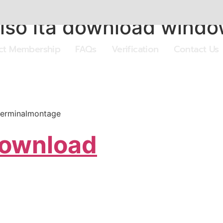
iso ita download wind
ect Membership
FAQs
Verification
Contact Us
terminalmontage
Download