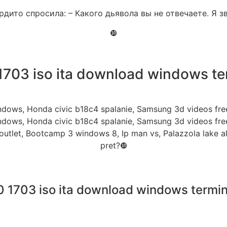
дито спросила: – Какого дьявола вы не отвечаете. Я з
❿
1703 iso ita download windows t
ows, Honda civic b18c4 spalanie, Samsung 3d videos free 
ows, Honda civic b18c4 spalanie, Samsung 3d videos free 
s outlet, Bootcamp 3 windows 8, Ip man vs, Palazzola lake
pret?❿
 1703 iso ita download windows termi