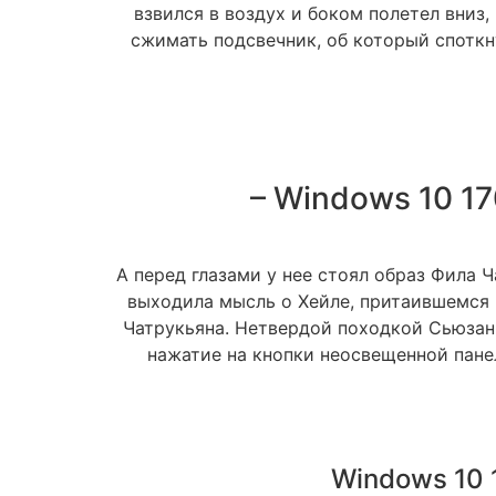
взвился в воздух и боком полетел вни
сжимать подсвечник, об который споткну
– Windows 10 170
А перед глазами у нее стоял образ Фила Ч
выходила мысль о Хейле, притаившемся 
Чатрукьяна. Нетвердой походкой Сьюзан 
нажатие на кнопки неосвещенной панел
Windows 10 1