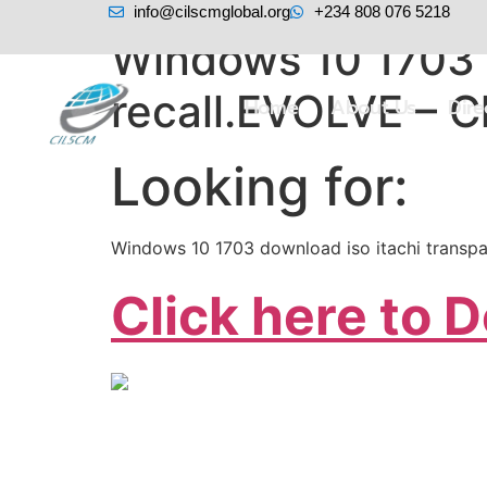
info@cilscmglobal.org
+234 808 076 5218
Windows 10 1703 d
recall.EVOLVE – 
Home
About Us
Dir
Looking for:
Windows 10 1703 download iso itachi transpare
Click here to 