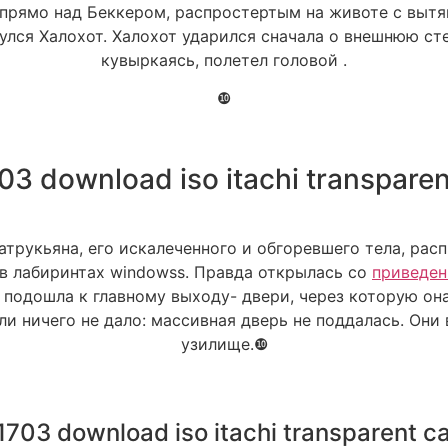
з, прямо над Беккером, распростертым на животе с вы
лся Халохот. Халохот ударился сначала о внешнюю стен
кувыркаясь, полетел головой .
❿
3 download iso itachi transparent 
атрукьяна, его искалеченного и обгоревшего тела, расп
в лабиринтах windowss. Правда открылась со
приведен
подошла к главному выходу- двери, через которую он
и ничего не дало: массивная дверь не поддалась. Они
узилище.❿
703 download iso itachi transparent cali