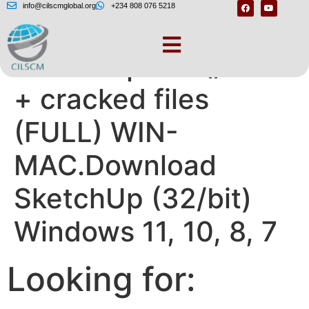
info@cilscmglobal.org
+234 808 076 5218
SketchUp Pro () BIT
+ cracked files
(FULL) WIN-
MAC.Download
SketchUp (32/bit)
Windows 11, 10, 8, 7
Looking for: