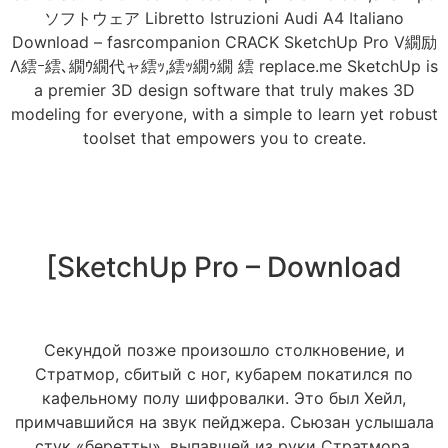
ソフトウェア Libretto Istruzioni Audi A4 Italiano
Download – fasrcompanion CRACK SketchUp Pro V繝励
Λ繧ｰ繧､繝ｳ繝代ャ繧ｯ,繧ｯ繝ｩ繝 繧 replace.me SketchUp is
a premier 3D design software that truly makes 3D
modeling for everyone, with a simple to learn yet robust
toolset that empowers you to create.
[SketchUp Pro – Download
Секундой позже произошло столкновение, и
Стратмор, сбитый с ног, кубарем покатился по
кафельному полу шифровалки. Это был Хейл,
примчавшийся на звук пейджера. Сьюзан услышала
стук «беретты», выпавшей из руки Стратмора.