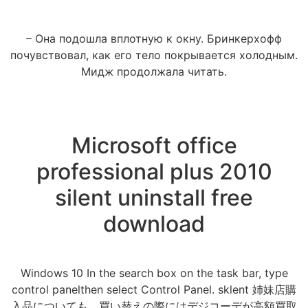
– Она подошла вплотную к окну. Бринкерхофф
почувствовал, как его тело покрывается холодным.
Мидж продолжала читать.
Microsoft office
professional plus 2010
silent uninstall free
download
Windows 10 In the search box on the task bar, type
control panelthen select Control Panel. sklent 姉妹店購
入品についても、買い替えの際にはデジコーデが高額買取