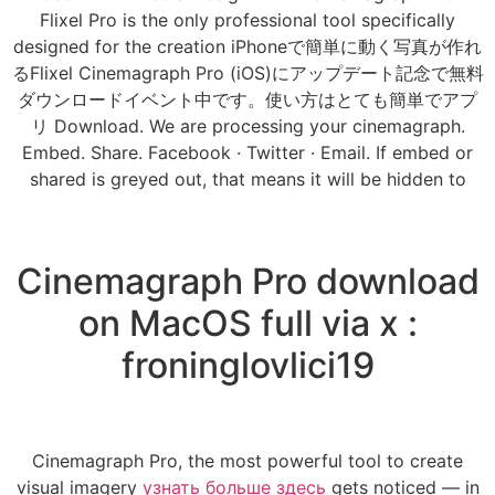
Flixel Pro is the only professional tool specifically
designed for the creation iPhoneで簡単に動く写真が作れ
るFlixel Cinemagraph Pro (iOS)にアップデート記念で無料
ダウンロードイベント中です。使い方はとても簡単でアプ
リ Download. We are processing your cinemagraph.
Embed. Share. Facebook · Twitter · Email. If embed or
shared is greyed out, that means it will be hidden to
Cinemagraph Pro download
on MacOS full via x :
froninglovlici19
Cinemagraph Pro, the most powerful tool to create
visual imagery
узнать больше здесь
gets noticed — in