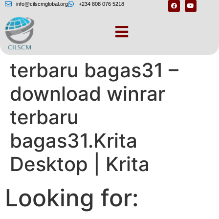
info@cilscmglobal.org
+234 808 076 5218
Download winrar
terbaru bagas31 –
download winrar
terbaru
bagas31.Krita
Desktop | Krita
Looking for: