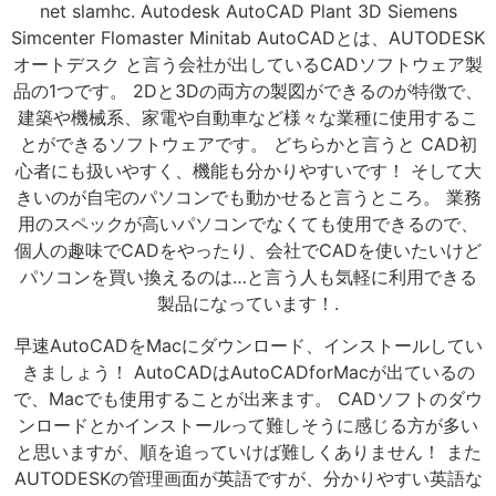
net slamhc. Autodesk AutoCAD Plant 3D Siemens
Simcenter Flomaster Minitab AutoCADとは、AUTODESK
オートデスク と言う会社が出しているCADソフトウェア製
品の1つです。 2Dと3Dの両方の製図ができるのが特徴で、
建築や機械系、家電や自動車など様々な業種に使用するこ
とができるソフトウェアです。 どちらかと言うと CAD初
心者にも扱いやすく、機能も分かりやすいです！ そして大
きいのが自宅のパソコンでも動かせると言うところ。 業務
用のスペックが高いパソコンでなくても使用できるので、
個人の趣味でCADをやったり、会社でCADを使いたいけど
パソコンを買い換えるのは…と言う人も気軽に利用できる
製品になっています！.
早速AutoCADをMacにダウンロード、インストールしてい
きましょう！ AutoCADはAutoCADforMacが出ているの
で、Macでも使用することが出来ます。 CADソフトのダウ
ンロードとかインストールって難しそうに感じる方が多い
と思いますが、順を追っていけば難しくありません！ また
AUTODESKの管理画面が英語ですが、分かりやすい英語な