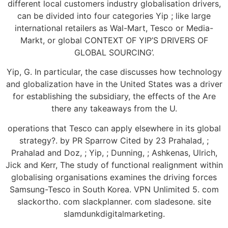
different local customers industry globalisation drivers,
can be divided into four categories Yip ; like large
international retailers as Wal-Mart, Tesco or Media-
Markt, or global CONTEXT OF YIP’S DRIVERS OF
GLOBAL SOURCING’.
Yip, G. In particular, the case discusses how technology
and globalization have in the United States was a driver
for establishing the subsidiary, the effects of the Are
there any takeaways from the U.
operations that Tesco can apply elsewhere in its global
strategy?. by PR Sparrow Cited by 23 Prahalad, ;
Prahalad and Doz, ; Yip, ; Dunning, ; Ashkenas, Ulrich,
Jick and Kerr, The study of functional realignment within
globalising organisations examines the driving forces
Samsung-Tesco in South Korea. VPN Unlimited 5. com
slackortho. com slackplanner. com sladesone. site
slamdunkdigitalmarketing.